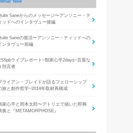
What’ New
Quite Saneからのメッセージ〜アンソニー・テ
ィッドへのインタヴュー後編
Quite Saneの復活〜アンソニー・ティッドへの
インタヴュー前編
RS5pbライブレポート~類家心平2days~言葉な
き預言者
ブライアン・ブレイドが語るフェローシップ
の旅と創作哲学~2014年取材再構成
類家心平と岡本太郎〜アトリエで描いた即興
演奏と『METAMORPHOSE』