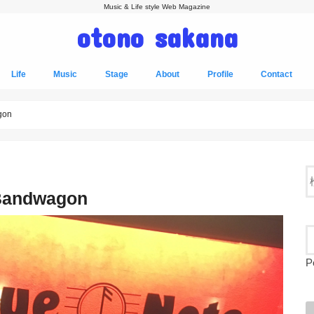
Music & Life style Web Magazine
otono sakana
Life
Music
Stage
About
Profile
Contact
on
ndwagon
P