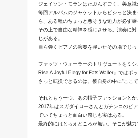
ジェイソン・モランはたぶんすごく、美意識
毎回アルバムのジャケットからビシっと決ま
ら、ある種のちょっと悪そうな迫力が必ず乗
その上で自由な精神を感じさせる。演奏に対
じがある。
自ら弾くピアノの演奏を弾いたその場でじっ
ファッツ・ウォーラーのトリヴュートをミシェ
Rise:A Joyful Elegy for Fats W
さっと転換できるのは、彼自身の中に“ここ
それともう一つ、あの帽子ファッションとか
2017年はスガダイローさんとガチンコのピ
ていてちょっと面白い感じも実はある。
最終的にはとらえどころが無い。そこが魅力