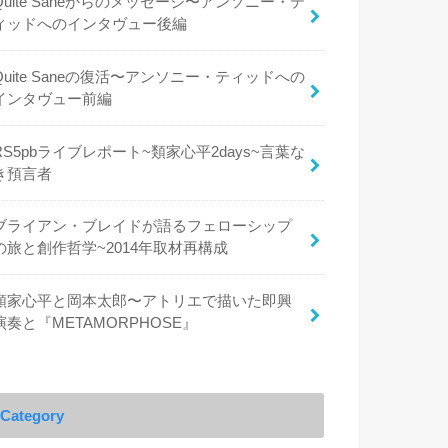
Quite Saneからのメッセージ〜アンソニー・テ
ィッドへのインタヴュー後編
Quite Saneの復活〜アンソニー・ティッドへの
インタヴュー前編
RS5pbライブレポート~類家心平2days~言葉な
き預言者
ブライアン・ブレイドが語るフェローシップ
の旅と創作哲学~2014年取材再構成
類家心平と岡本太郎〜アトリエで描いた即興
演奏と『METAMORPHOSE』
Category