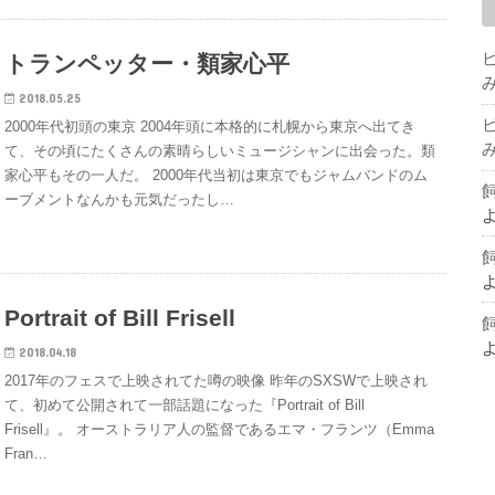
トランペッター・類家心平
2018.05.25
2000年代初頭の東京 2004年頭に本格的に札幌から東京へ出てき
て、その頃にたくさんの素晴らしいミュージシャンに出会った。類
家心平もその一人だ。 2000年代当初は東京でもジャムバンドのム
ーブメントなんかも元気だったし…
Portrait of Bill Frisell
2018.04.18
2017年のフェスで上映されてた噂の映像 昨年のSXSWで上映され
て、初めて公開されて一部話題になった『Portrait of Bill
Frisell』。 オーストラリア人の監督であるエマ・フランツ（Emma
Fran…