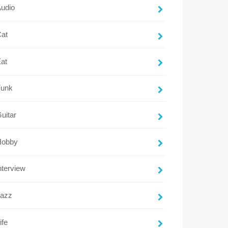
udio
Cat
at
Funk
uitar
Hobby
nterview
Jazz
ife