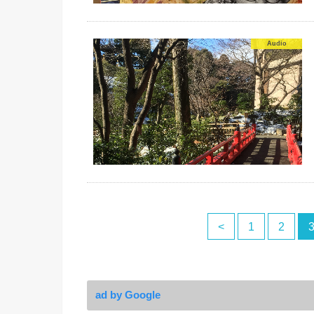
Audio
<
1
2
ad by Google