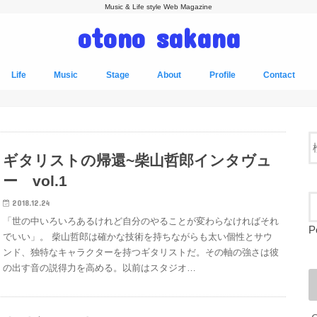
Music & Life style Web Magazine
otono sakana
Life
Music
Stage
About
Profile
Contact
ギタリストの帰還~柴山哲郎インタヴュ
ー vol.1
2018.12.24
「世の中いろいろあるけれど自分のやることが変わらなければそれ
P
でいい」。 柴山哲郎は確かな技術を持ちながらも太い個性とサウ
ンド、独特なキャラクターを持つギタリストだ。その軸の強さは彼
の出す音の説得力を高める。以前はスタジオ…