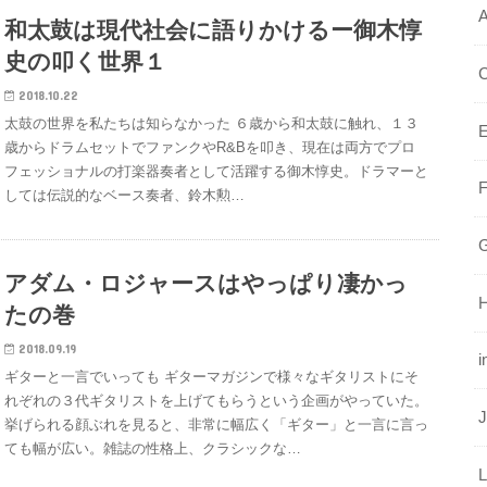
A
和太鼓は現代社会に語りかけるー御木惇
史の叩く世界１
2018.10.22
太鼓の世界を私たちは知らなかった ６歳から和太鼓に触れ、１３
E
歳からドラムセットでファンクやR&Bを叩き、現在は両方でプロ
フェッショナルの打楽器奏者として活躍する御木惇史。ドラマーと
しては伝説的なベース奏者、鈴木勲…
G
アダム・ロジャースはやっぱり凄かっ
たの巻
2018.09.19
i
ギターと一言でいっても ギターマガジンで様々なギタリストにそ
れぞれの３代ギタリストを上げてもらうという企画がやっていた。
挙げられる顔ぶれを見ると、非常に幅広く「ギター」と一言に言っ
ても幅が広い。雑誌の性格上、クラシックな…
L