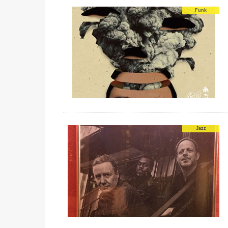
Funk
Jazz