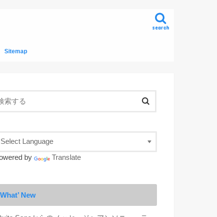
search
Sitemap
owered by
Translate
What’ New