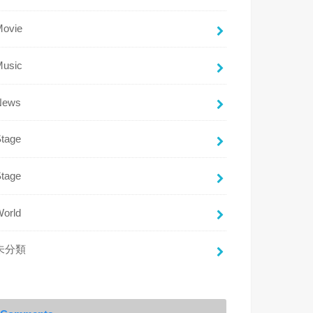
Movie
Music
News
Stage
Stage
World
未分類