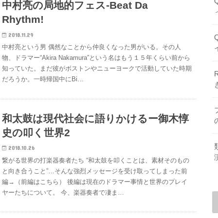
中村亮の局地的フェス-Beat Da
Rhythm!
2018.11.29
中村亮という男 偶然なことから仲良くなった男がいる。その人
物、ドラマー“Akira Nakamura”という名はもう１５年くらい前から
知っていた。まだ彼がボストンやニューヨークで活動していた時期
だろうか。一時帰国中にBi…
和太鼓は現代社会に語りかけるー御木惇
史の叩く世界2
2018.10.26
繋がる世界の打楽器奏者たち “和太鼓を叩くことは、素材そのもの
と向き合うこと”…そんな強烈メッセージを受け取ってしまった前
編→（前編はこちら） 後編は現在のドラマー事情と世界のプレイ
ヤーたちについて。 今、楽器奏者で凄ま…