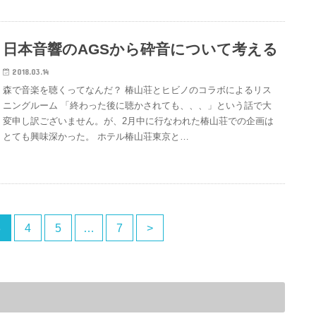
日本音響のAGSから砕音について考える
2018.03.14
森で音楽を聴くってなんだ？ 椿山荘とヒビノのコラボによるリス
ニングルーム 「終わった後に聴かされても、、、」という話で大
変申し訳ございません。が、2月中に行なわれた椿山荘での企画は
とても興味深かった。 ホテル椿山荘東京と…
3
4
5
…
7
>