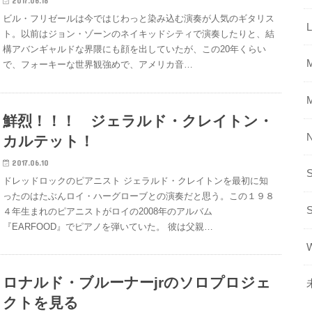
2017.06.18
ビル・フリゼールは今ではじわっと染み込む演奏が人気のギタリス
L
ト。以前はジョン・ゾーンのネイキッドシティで演奏したりと、結
構アバンギャルドな界隈にも顔を出していたが、この20年くらい
で、フォーキーな世界観強めで、アメリカ音…
鮮烈！！！ ジェラルド・クレイトン・
カルテット！
2017.06.10
ドレッドロックのピアニスト ジェラルド・クレイトンを最初に知
ったのはたぶんロイ・ハーグローブとの演奏だと思う。この１９８
４年生まれのピアニストがロイの2008年のアルバム
『EARFOOD』でピアノを弾いていた。 彼は父親…
ロナルド・ブルーナーjrのソロプロジェ
クトを見る