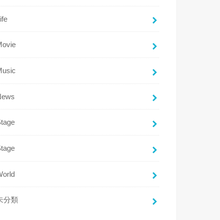
ife
Movie
Music
News
Stage
Stage
World
未分類