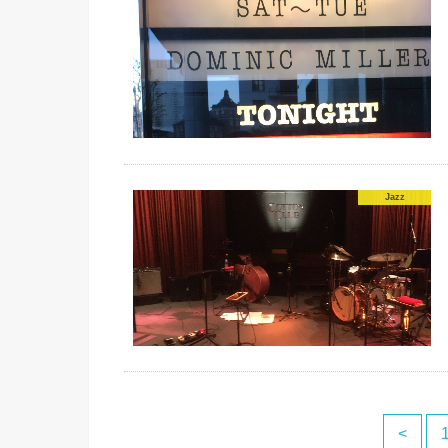
Jazz
<