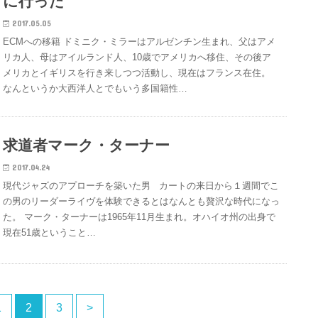
に行った
2017.05.05
ECMへの移籍 ドミニク・ミラーはアルゼンチン生まれ、父はアメ
リカ人、母はアイルランド人、10歳でアメリカへ移住、その後ア
メリカとイギリスを行き来しつつ活動し、現在はフランス在住。
なんというか大西洋人とでもいう多国籍性…
求道者マーク・ターナー
2017.04.24
現代ジャズのアプローチを築いた男 カートの来日から１週間でこ
の男のリーダーライヴを体験できるとはなんとも贅沢な時代になっ
た。 マーク・ターナーは1965年11月生まれ。オハイオ州の出身で
現在51歳ということ…
1
2
3
>