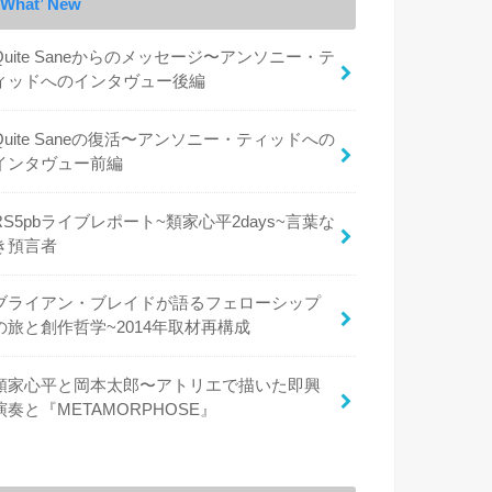
What’ New
Quite Saneからのメッセージ〜アンソニー・テ
ィッドへのインタヴュー後編
Quite Saneの復活〜アンソニー・ティッドへの
インタヴュー前編
RS5pbライブレポート~類家心平2days~言葉な
き預言者
ブライアン・ブレイドが語るフェローシップ
の旅と創作哲学~2014年取材再構成
類家心平と岡本太郎〜アトリエで描いた即興
演奏と『METAMORPHOSE』