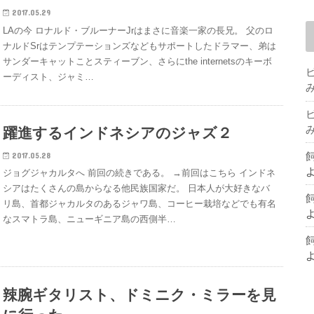
2017.05.29
LAの今 ロナルド・ブルーナーJrはまさに音楽一家の長兄。 父のロ
ナルドSrはテンプテーションズなどもサポートしたドラマー、弟は
サンダーキャットことスティーブン、さらにthe internetsのキーボ
ーディスト、ジャミ…
躍進するインドネシアのジャズ２
2017.05.28
ジョグジャカルタへ 前回の続きである。 →前回はこちら インドネ
シアはたくさんの島からなる他民族国家だ。 日本人が大好きなバ
リ島、首都ジャカルタのあるジャワ島、コーヒー栽培などでも有名
なスマトラ島、ニューギニア島の西側半…
辣腕ギタリスト、ドミニク・ミラーを見