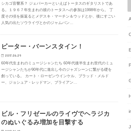
シカゴ音響系？ ジェパーカーといえばトータスのギタリストであ
る。１９６７年生まれの彼のトータスへの参加は1998年から。 丁
度その頃を振返るとメデスキ・マーチン＆ウッドとか、後にすごい
A
人気の出たソウライヴとかのジャムバン…
ピーター・バーンスタイン！
E
2017.06.29
60年代生まれのミュージシャンたち 60年代後半生まれ世代のミュ
ージシャンたちが90年代に進出し今のジャズシーンに繋がる礎を
創っている。 カート・ローゼンウインケル、ブラッド・メルド
G
ー、ジョシュア・レッドマン、ブライアン…
i
ビル・フリゼールのライヴでヘラジカ
のぬいぐるみ増加を目撃する