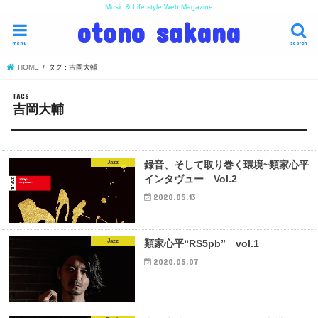
Music & Life style Web Magazine
otono sakana
menu
search
HOME
タグ : 吉岡大輔
吉岡大輔
Jazz
録音、そして取り巻く環境~類家心平
インタヴュー Vol.2
2020.05.13
Jazz
類家心平“RS5pb” vol.1
2020.05.07