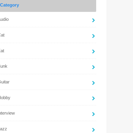
Category
udio
Cat
at
Funk
uitar
Hobby
nterview
Jazz