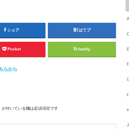
A
シェア
はてブ
Pocket
feedly
E
ちらから
G
※
が付いている欄は必須項目です
i