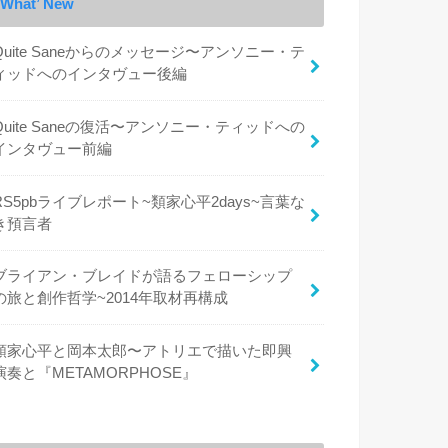
What’ New
Quite Saneからのメッセージ〜アンソニー・テ
ィッドへのインタヴュー後編
Quite Saneの復活〜アンソニー・ティッドへの
インタヴュー前編
RS5pbライブレポート~類家心平2days~言葉な
き預言者
ブライアン・ブレイドが語るフェローシップ
の旅と創作哲学~2014年取材再構成
類家心平と岡本太郎〜アトリエで描いた即興
演奏と『METAMORPHOSE』