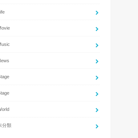
ife
Movie
Music
News
Stage
Stage
World
未分類