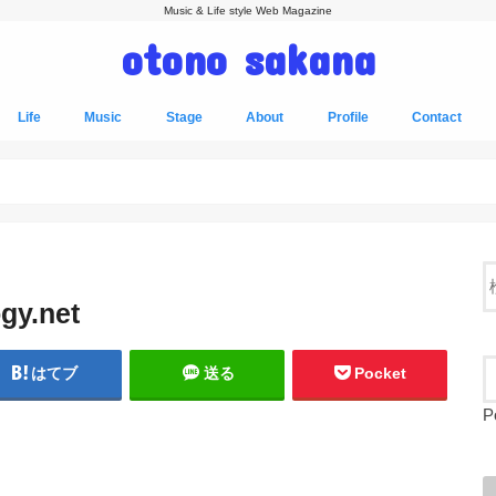
Music & Life style Web Magazine
otono sakana
Life
Music
Stage
About
Profile
Contact
gy.net
はてブ
送る
Pocket
P