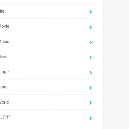
ife
Movie
Music
News
Stage
Stage
World
未分類