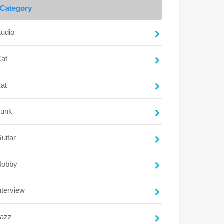
Category
udio
Cat
at
Funk
uitar
Hobby
nterview
Jazz