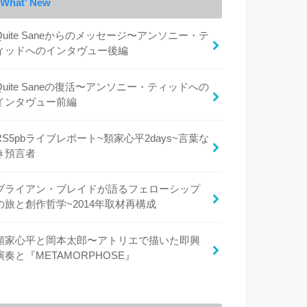
What’ New
Quite Saneからのメッセージ〜アンソニー・テ
ィッドへのインタヴュー後編
Quite Saneの復活〜アンソニー・ティッドへの
インタヴュー前編
RS5pbライブレポート~類家心平2days~言葉な
き預言者
ブライアン・ブレイドが語るフェローシップ
の旅と創作哲学~2014年取材再構成
類家心平と岡本太郎〜アトリエで描いた即興
演奏と『METAMORPHOSE』