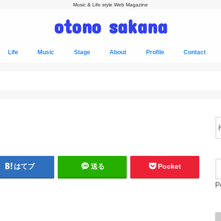
Music & Life style Web Magazine
otono sakana
Life
Music
Stage
About
Profile
Contact
はてブ
送る
Pocket
P