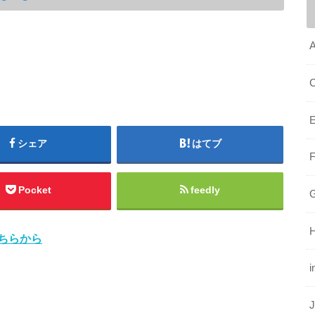
A
E
シェア
はてブ
Pocket
feedly
G
ちらから
i