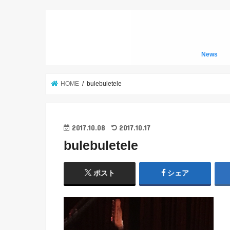
News
HOME
bulebuletele
2017.10.08
2017.10.17
bulebuletele
ポスト
シェア