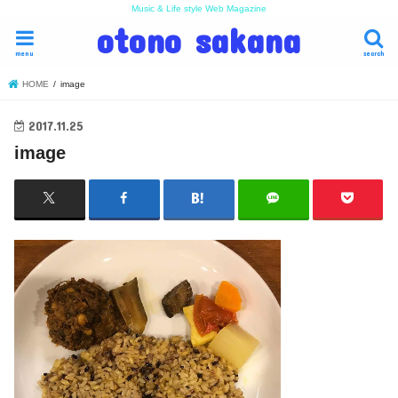
Music & Life style Web Magazine
otono sakana
menu
search
HOME
image
2017.11.25
image